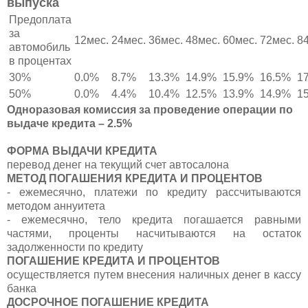
выпуска
Предоплата
за
12мес.
24мес.
36мес.
48мес.
60мес.
72мес.
8
автомобиль
в процентах
30%
0.0%
8.7%
13.3%
14.9%
15.9%
16.5%
1
50%
0.0%
4.4%
10.4%
12.5%
13.9%
14.9%
1
Одноразовая комиссия за проведение операции по
выдаче кредита – 2.5%
ФОРМА ВЫДАЧИ КРЕДИТА
перевод денег на текущий счет автосалона
МЕТОД ПОГАШЕНИЯ КРЕДИТА И ПРОЦЕНТОВ
- ежемесячно, платежи по кредиту рассчитываются
методом аннуитета
- ежемесячно, тело кредита погашается равными
частями, проценты насчитываются на остаток
задолженности по кредиту
ПОГАШЕНИЕ КРЕДИТА И ПРОЦЕНТОВ
осуществляется путем внесения наличных денег в кассу
банка
ДОСРОЧНОЕ ПОГАШЕНИЕ КРЕДИТА