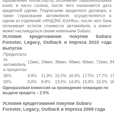
оформления техпаспорта), оплачивает первоначальный
взнос в кассе салона, после чего назначается дата
кредитной сделки. Подписание кредитного договора, а
также страхование автомобиля, осуществляется в
одном из отделений «ИНДЭКС-БАНКа», после чего банк
оплачивает остаток стоимости автомобиля, а клиент
может наслаждаться своим новеньким Subaru.
Условия кредитования покупки Subaru
Forester, Legacy, Outback и Impreza 2010 года
выпуска
Предоплата
за
12мес.
24мес.
36мес.
48мес.
60мес.
72мес.
8
автомобиль
в процентах
30%
4.9%
11.9%
15.5%
16.9%
17.5%
17.7%
1
50%
0.0%
8.9%
13.5%
14.9%
15.9%
16.5%
1
Одноразовая комиссия за проведение операции по
выдаче кредита – 2.5%
Условия кредитования покупки Subaru
Forester, Legacy, Outback и Impreza 2009 года