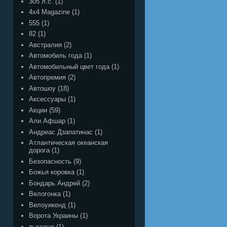
305 л.с.
(1)
4x4 Magazine
(1)
555
(1)
82
(1)
Австралия
(2)
Автомобиль года
(1)
Автомобильный цвет года
(1)
Автопремия
(2)
Автошоу
(18)
Аксессуары
(1)
Акции
(59)
Али Афшар
(1)
Андреас Дзапатинас
(1)
Атлантическая океанская
дорога
(1)
Безопасность
(9)
Божья коровка
(1)
Бондарь Андрей
(2)
Велогонка
(1)
Велоуикенд
(1)
Ворота Украины
(1)
выгодно
(1)