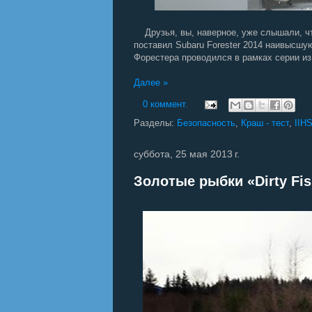
Друзья, вы, наверное, уже слышали, что
поставил Subaru Forester 2014 наивысшу
Форестера проводился в рамках серии из
Далее »
0 коммент.
Разделы:
Безопасность
,
Краш - тест
,
IIH
суббота, 25 мая 2013 г.
Золотые рыбки «Dirty Fis