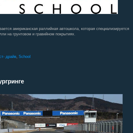
зывается американская раллийная автошкола, которая специализируется
лли на грунтовом и гравийном покрытиях.
ст- драйв
,
School
ургринге