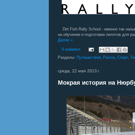
Dirt Fish Rally School - именно так на
на обучении и подготовке пилотов для ра
Далее »
0 коммент.
Разделы:
Путешествия
,
Ралли
,
Спорт
,
Те
среда, 22 мая 2013 г.
Мокрая история на Нюрб