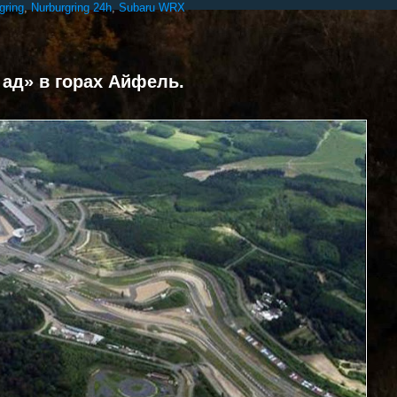
gring
,
Nurburgring 24h
,
Subaru WRX
ад» в горах Айфель.