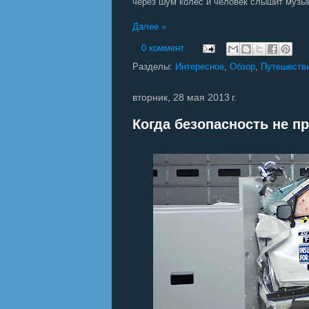
через шум колес и человек слышит музы
Далее »
0 коммент.
Разделы:
Интересное
,
Обзор
,
Путешеств
вторник, 28 мая 2013 г.
Когда безопасность не п