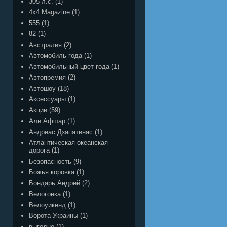
305 л.с.
(1)
4x4 Magazine
(1)
555
(1)
82
(1)
Австралия
(2)
Автомобиль года
(1)
Автомобильный цвет года
(1)
Автопремия
(2)
Автошоу
(18)
Аксессуары
(1)
Акции
(59)
Али Афшар
(1)
Андреас Дзапатинас
(1)
Атлантическая океанская
дорога
(1)
Безопасность
(9)
Божья коровка
(1)
Бондарь Андрей
(2)
Велогонка
(1)
Велоуикенд
(1)
Ворота Украины
(1)
выгодно
(1)