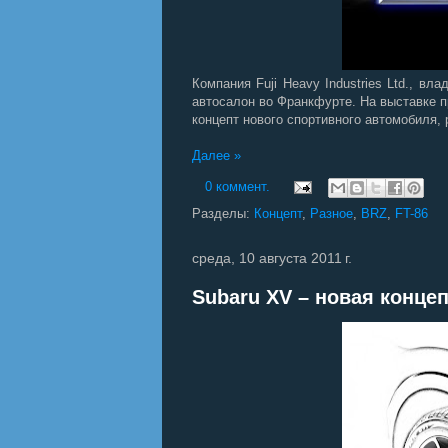
Компания Fuji Heavy Industries Ltd., в
автосалон во Франкфурте. На выставке п
концепт нового спортивного автомобиля, 
Далее »
0 коммент.
Разделы:
Концепт
,
Разное
,
BRZ
,
FT-86
среда, 10 августа 2011 г.
Subaru XV – новая концеп