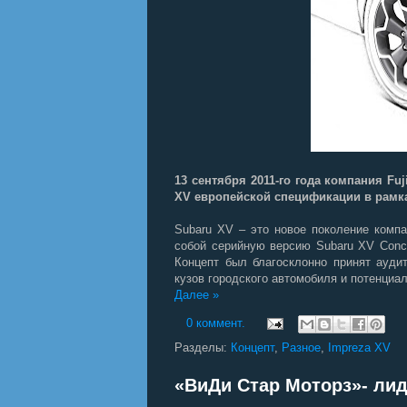
13 сентября 2011-го года компания Fu
XV европейской спецификации в рамка
Subaru XV – это новое поколение компак
собой серийную версию Subaru XV Conce
Концепт был благосклонно принят ауди
кузов городского автомобиля и потенциал
Далее »
0 коммент.
Разделы:
Концепт
,
Разное
,
Impreza XV
«ВиДи Стар Моторз»- лид