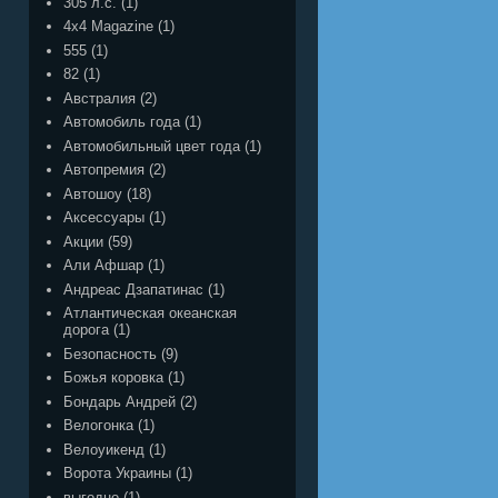
305 л.с.
(1)
4x4 Magazine
(1)
555
(1)
82
(1)
Австралия
(2)
Автомобиль года
(1)
Автомобильный цвет года
(1)
Автопремия
(2)
Автошоу
(18)
Аксессуары
(1)
Акции
(59)
Али Афшар
(1)
Андреас Дзапатинас
(1)
Атлантическая океанская
дорога
(1)
Безопасность
(9)
Божья коровка
(1)
Бондарь Андрей
(2)
Велогонка
(1)
Велоуикенд
(1)
Ворота Украины
(1)
выгодно
(1)