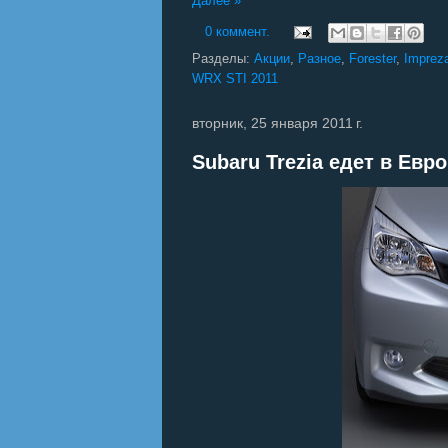
Далее »
0 коммент.
Разделы:
Акции
,
Разное
,
Forester
,
Imprez
WRX STI 2011
вторник, 25 января 2011 г.
Subaru Trezia едет в Евр