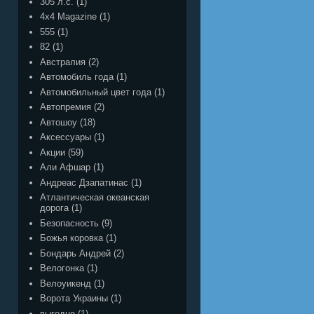
305 л.с.
(1)
4x4 Magazine
(1)
555
(1)
82
(1)
Австралия
(2)
Автомобиль года
(1)
Автомобильный цвет года
(1)
Автопремия
(2)
Автошоу
(18)
Аксессуары
(1)
Акции
(59)
Али Афшар
(1)
Андреас Дзапатинас
(1)
Атлантическая океанская
дорога
(1)
Безопасность
(9)
Божья коровка
(1)
Бондарь Андрей
(2)
Велогонка
(1)
Велоуикенд
(1)
Ворота Украины
(1)
выгодно
(1)