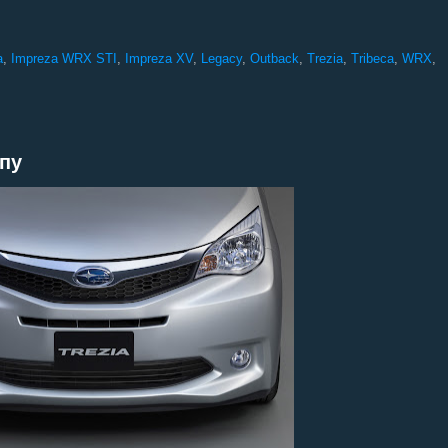
a
,
Impreza WRX STI
,
Impreza XV
,
Legacy
,
Outback
,
Trezia
,
Tribeca
,
WRX
,
опу