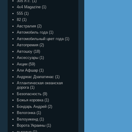
305 л.с.
(1)
4x4 Magazine
(1)
555
(1)
82
(1)
Австралия
(2)
Автомобиль года
(1)
Автомобильный цвет года
(1)
Автопремия
(2)
Автошоу
(18)
Аксессуары
(1)
Акции
(59)
Али Афшар
(1)
Андреас Дзапатинас
(1)
Атлантическая океанская
дорога
(1)
Безопасность
(9)
Божья коровка
(1)
Бондарь Андрей
(2)
Велогонка
(1)
Велоуикенд
(1)
Ворота Украины
(1)
выгодно
(1)