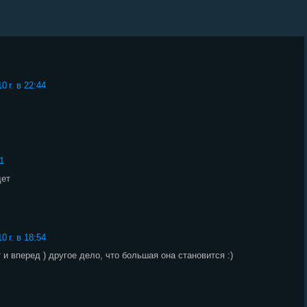
0 г. в 22:44
21
дет
0 г. в 18:54
 и вперед ) другое дело, что большая она становится :)