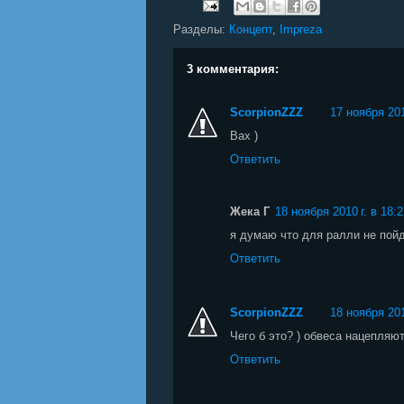
Разделы:
Концепт
,
Impreza
3 комментария:
ScorpionZZZ
17 ноября 201
Вах )
Ответить
Жека Г
18 ноября 2010 г. в 18:
я думаю что для ралли не пой
Ответить
ScorpionZZZ
18 ноября 201
Чего б это? ) обвеса нацепляют
Ответить