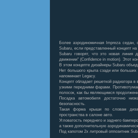
Более аэродиномичная Impreza седан, 
Subaru, если представленный концепт на
Subaru говорят, что это новая линия
движении" (Confidence in motion). Этот 
В этом концепте дизайнеры Subaru объед
Нет большого крыла сзади или больших 
напоминает Legacy.
Концепт обладает решеткой радиатора в 
узкими передними фарами. Противотума
полосок, как бы являющимся продолжени
Посадка автомобиля достаточно низ
безопасность.
Такая форма крыши по словам дизай
пространства в салоне авто.
Угловатость переднего и заднего бампер
а также дополнительную аэродинамичес
Под капотом 2х литровый оппозитник Suba