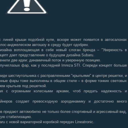
с линей крыши подобной купе, вскоре может появится в автосалонах
 лос-анджелеском автошоу в среду будет одобрен.
 дизайна воплощающая в себе новый слоган бренда – "Увереность в
концепт дает представление о будущем дизайна Subaru.
енили две идеи: динамичный поток и уверенную позицию.
пучеглазых фар, как у последней Imreza STI. Спереди концепт больше
виде шестиугольника с расправленными "крыльями" в центре решетки, и
нные фары тоже выполнены в общем стиле – в форме тонких световых
ем крыльев под решеткой.
кая с огромными колесными арками, чтоб предать надежность и
неров создает превосходную аэродинамику и достаточно много
ов придают автомобилю не только более спортивный и агрессивный вид,
кую стабилизацию.
ru с новой вариаторной коробкой передач Lineatronic.