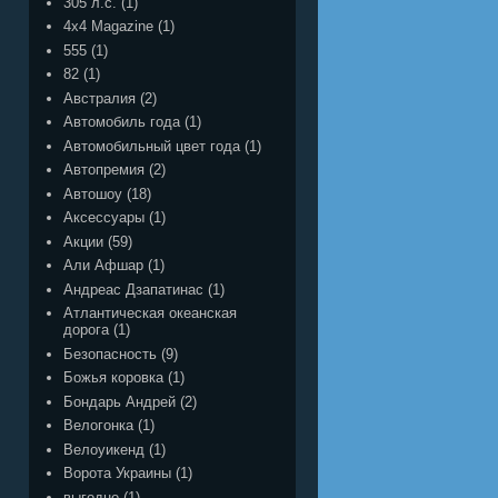
305 л.с.
(1)
4x4 Magazine
(1)
555
(1)
82
(1)
Австралия
(2)
Автомобиль года
(1)
Автомобильный цвет года
(1)
Автопремия
(2)
Автошоу
(18)
Аксессуары
(1)
Акции
(59)
Али Афшар
(1)
Андреас Дзапатинас
(1)
Атлантическая океанская
дорога
(1)
Безопасность
(9)
Божья коровка
(1)
Бондарь Андрей
(2)
Велогонка
(1)
Велоуикенд
(1)
Ворота Украины
(1)
выгодно
(1)