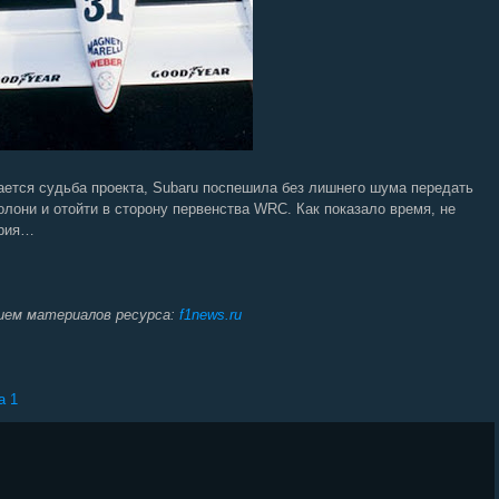
вается судьба проекта, Subaru поспешила без лишнего шума передать
олони и отойти в сторону первенства WRC. Как показало время, не
ория…
ием материалов ресурса:
f1news.ru
a 1