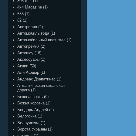
305 л.с.
(1)
4x4 Magazine
(1)
555
(1)
82
(1)
Австралия
(2)
Автомобиль года
(1)
Автомобильный цвет года
(1)
Автопремия
(2)
Автошоу
(18)
Аксессуары
(1)
Акции
(59)
Али Афшар
(1)
Андреас Дзапатинас
(1)
Атлантическая океанская
дорога
(1)
Безопасность
(9)
Божья коровка
(1)
Бондарь Андрей
(2)
Велогонка
(1)
Велоуикенд
(1)
Ворота Украины
(1)
выгодно
(1)