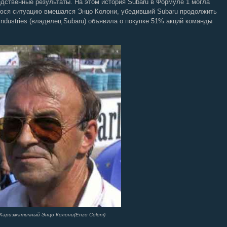
дственные результаты. На этом история Subaru в Формуле 1 могла
юся ситуацию вмешался Энцо Колони, убедивший Subaru продолжить
 Industries (владелец Subaru) объявила о покупке 51% акций команды
Харизматичный Энцо Колони(Enzo Coloni)