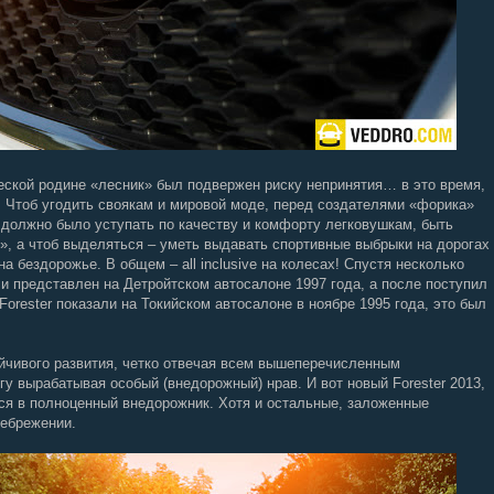
ской родине «лесник» был подвержен риску непринятия… в это время,
. Чтоб угодить своякам и мировой моде, перед создателями «форика»
е должно было уступать по качеству и комфорту легковушкам, быть
», а чтоб выделяться – уметь выдавать спортивные выбрыки на дорогах
 бездорожье. В общем – all inclusive на колесах! Спустя несколько
и представлен на Детройтском автосалоне 1997 года, а после поступил
Forester показали на Токийском автосалоне в ноябре 1995 года, это был
чивого развития, четко отвечая всем вышеперечисленным
у вырабатывая особый (внедорожный) нрав. И вот новый Forester 2013,
ся в полноценный внедорожник. Хотя и остальные, заложенные
небрежении.