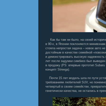
Как бы там ни было, на своей историче
в 90-х, в Японии поклоняются минивэнам
стояла непростая задача – новое авто н
достойным в качестве семейной «повозки
и демонстрировать высокую надежность на
лет после задумки симбиоз был выведен 
в продажу (PS: впервые прототип Subaru 
концепт Streega).
Почти 15 лет модель шла по пути устой
требованиям любителей SUV, но понемног
четвертый в своем семействе, превратил
генетически качества, не остались в пре