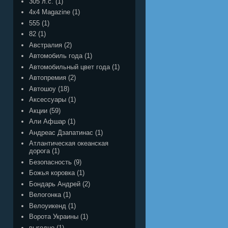
305 л.с.
(1)
4x4 Magazine
(1)
555
(1)
82
(1)
Австралия
(2)
Автомобиль года
(1)
Автомобильный цвет года
(1)
Автопремия
(2)
Автошоу
(18)
Аксессуары
(1)
Акции
(59)
Али Афшар
(1)
Андреас Дзапатинас
(1)
Атлантическая океанская
дорога
(1)
Безопасность
(9)
Божья коровка
(1)
Бондарь Андрей
(2)
Велогонка
(1)
Велоуикенд
(1)
Ворота Украины
(1)
выгодно
(1)