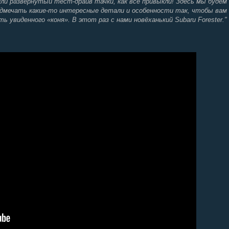
ли развернутый тест-драйв тачки, как все привыкли! Здесь мы будем
одмечать какие-то интересные детали и особенности так, чтобы вам
ь увиденного «коня». В этот раз с нами новёханький Subaru Forester."