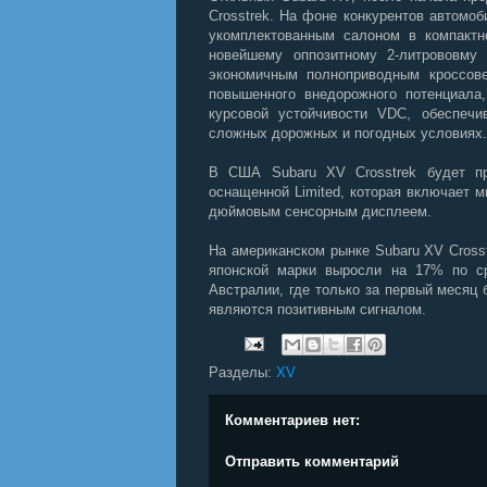
Crosstrek. На фоне конкурентов автом
укомплектованным салоном в компактно
новейшему оппозитному 2-литрововму 
экономичным полноприводным кроссове
повышенного внедорожного потенциала
курсовой устойчивости VDC, обеспечи
сложных дорожных и погодных условиях.
В США Subaru XV Crosstrek будет пр
оснащенной Limited, которая включает 
дюймовым сенсорным дисплеем.
На американском рынке Subaru XV Cross
японской марки выросли на 17% по с
Австралии, где только за первый месяц
являются позитивным сигналом.
Разделы:
XV
Комментариев нет:
Отправить комментарий