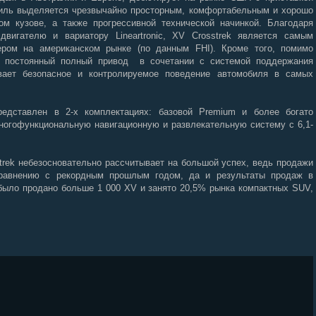
обиль выделяется чрезвычайно просторным, комфортабельным и хорошо
м кузове, а также прогрессивной технической начинкой. Благодаря
двигателю и вариатору Lineartronic, XV Crosstrek является самым
ром на американском рынке (по данным FHI). Кроме того, помимо
, постоянный полный привод в сочетании с системой поддержания
вает безопасное и контролируемое поведение автомобиля в самых
едставлен в 2-х комплектациях: базовой Premium и более богато
многофункциональную навигационную и развлекательную систему с 6,1-
trek небезосновательно рассчитывает на большой успех, ведь продажи
равнению с рекордным прошлым годом, да и результаты продаж в
 было продано больше 1 000 XV и занято 20,5% рынка компактных SUV,