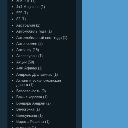
305 л.с.
(1)
4x4 Magazine
(1)
555
(1)
82
(1)
Австралия
(2)
Автомобиль года
(1)
Автомобильный цвет года
(1)
Автопремия
(2)
Автошоу
(18)
Аксессуары
(1)
Акции
(59)
Али Афшар
(1)
Андреас Дзапатинас
(1)
Атлантическая океанская
дорога
(1)
Безопасность
(9)
Божья коровка
(1)
Бондарь Андрей
(2)
Велогонка
(1)
Велоуикенд
(1)
Ворота Украины
(1)
выгодно
(1)