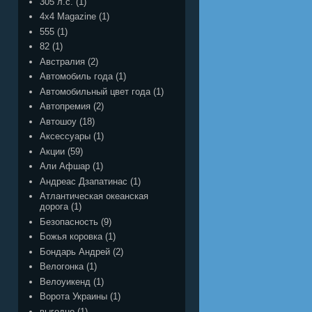
305 л.с.
(1)
4x4 Magazine
(1)
555
(1)
82
(1)
Австралия
(2)
Автомобиль года
(1)
Автомобильный цвет года
(1)
Автопремия
(2)
Автошоу
(18)
Аксессуары
(1)
Акции
(59)
Али Афшар
(1)
Андреас Дзапатинас
(1)
Атлантическая океанская
дорога
(1)
Безопасность
(9)
Божья коровка
(1)
Бондарь Андрей
(2)
Велогонка
(1)
Велоуикенд
(1)
Ворота Украины
(1)
выгодно
(1)