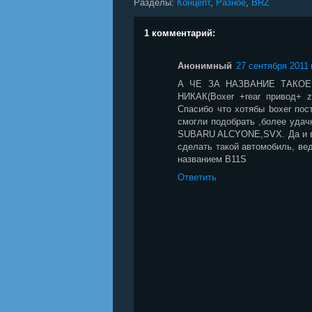
Разделы:
Концепт
,
Разное
,
BRZ
1 комментарий:
Анонимный
27 сентября 2011 г
А ЧЕ ЗА НАЗВАНИЕ ТАКО
НИКАК(Boxer +rear привод+ z
Спасибо что хотябы boxer пос
смогли подобрать ,более удач
SUBARU ALCYONE,SVX. Да и в
сделать такой автомобиль, ве
названием B11S
Ответить