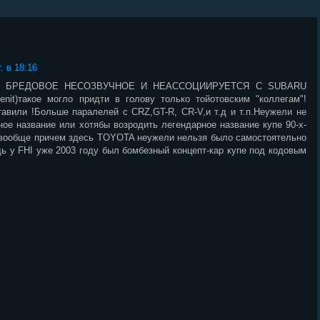
. в 18:16
Е БРЕДОВОЕ НЕСОЗВУЧНОЕ И НЕАССОЦИИРУЕТСЯ С SUBARU
enit)такое могло придти в голову только тойотовским "коллегам"!
тавили !Больше паралелей с CRZ,GT-R, CR-V,и т.д и т.п.Неужели не
ное название или хотябы возродить легендарное название купе 90-х-
ообще причем здесь TOYOTA неужели нельзя было самостоятельно
дь у FHI уже 2003 году был бомбезный концепт-кар купе под кодовым