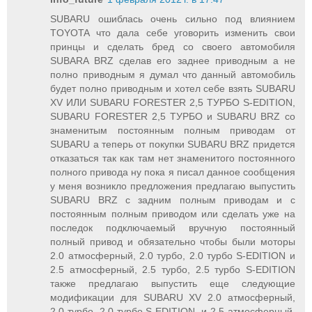
SUBARU ошиблась очень сильно под влиянием
TOYOTA что дала себе уговорить изменить свои
принцы и сделать бред со своего автомобиля
SUBARA BRZ сделав его заднее приводным а не
полно приводным я думал что данный автомобиль
будет полно приводным и хотел себе взять SUBARU
XV ИЛИ SUBARU FORESTER 2,5 ТУРБО S-EDITION,
SUBARU FORESTER 2,5 ТУРБО и SUBARU BRZ со
знаменитым постоянным полным приводам от
SUBARU а теперь от покупки SUBARU BRZ придется
отказаться так как там нет знаменитого постоянного
полного привода ну пока я писал данное сообщения
у меня возникло предложения предлагаю выпустить
SUBARU BRZ с задним полным приводам и с
постоянным полным приводом или сделать уже на
последок подключаемый вручную постоянный
полный привод и обязательно чтобы были моторы
2.0 атмосферный, 2.0 турбо, 2.0 турбо S-EDITION и
2.5 атмосферный, 2.5 турбо, 2.5 турбо S-EDITION
также предлагаю выпустить еще следующие
модификации для SUBARU XV 2.0 атмосферный,
2.0 турбо, 2.0 турбо S-EDITION, и 2.5 атмосферный,