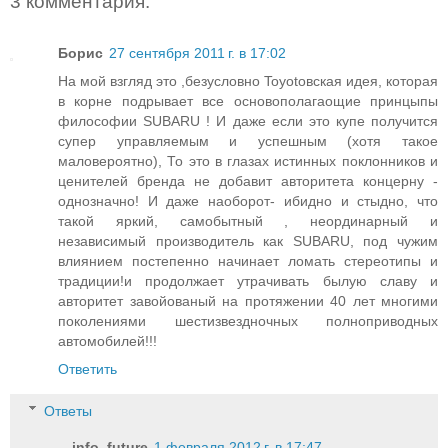
3 комментария:
Борис
27 сентября 2011 г. в 17:02
На мой взгляд это ,безусловно Toyotoвская идея, которая
в корне подрывает все основополагаощие принцыпы
философии SUBARU ! И даже если это купе получится
супер управляемым и успешным (хотя такое
маловероятно), То это в глазах истинных поклонников и
ценителей бренда не добавит авторитета концерну -
однозначно! И даже наоборот- ибидно и стыдно, что
такой яркий, самобытный , неординарный и
независимый производитель как SUBARU, под чужим
влиянием постепенно начинает ломать стереотипы и
традиции!и продолжает утрачивать былую славу и
авторитет завойованый на протяжении 40 лет многими
поколениями шестизвездночных полноприводных
автомобилей!!!
Ответить
Ответы
info_future
1 февраля 2012 г. в 17:47