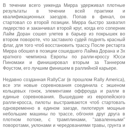
В течении всего уикенда Мирра удерживал плотные
результаты в течении всей практики и
квалификационных заездов. Попав в финал, он
стартовал со второй позиции. Мирра быстро захватил
лидерство и заканчивал второй круг, когда его соперник
Лайм Доран сошел улетев в барьер из покрышек во
втором повороте, что заставило судей поднять красный
флаг, для того чтоб восстановить трассу. После рестарта
Мирра обошел в позиции сошедшего Лайма Дорана и 3х
кратного чемпиона Европы по ралли-кроссу Юсси
Пиномаки и финишировал вторым за Таннером
Фоустом, его лучшим финишем в раллийной карьере.
Недавно созданная RallyCar (в прошлом Rally America),
все эти новые соревнования соединила с экшеном
кольцевых гонок, элементами оффроуда и ралли в
единые соревнования. Вышедшие из европейского
ралли-кросса, пилоты выстраиваются чтоб стартовать
одновременно в едином заезде, пилотируя мощные
небольшие машины по трассе, обгоняя друг друга в
плотном потоке, с трамплинами, "заваленными"
поворотами, уклонами и чередованиями травы, грунта и