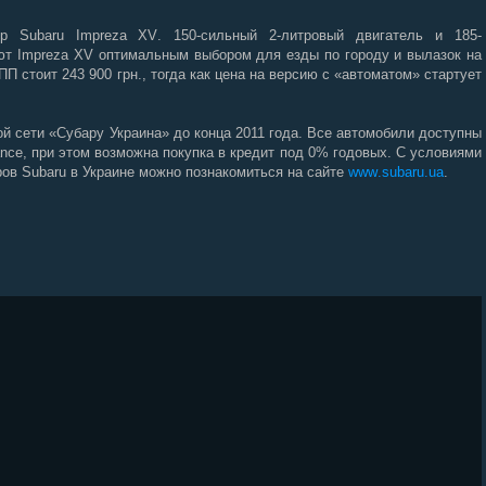
вер
Subaru
Impreza
XV
. 150-сильный 2-литровый двигатель и 185-
ают
Impreza
XV
оптимальным выбором для езды по городу и вылазок на
 стоит 243 900 грн., тогда как цена на версию с «автоматом» стартует
 сети «Субару Украина» до конца 2011 года. Все автомобили доступны
ance
, при этом возможна покупка в кредит под 0% годовых. С условиями
еров
Subaru
в Украине можно познакомиться на сайте
www
.
subaru
.
ua
.