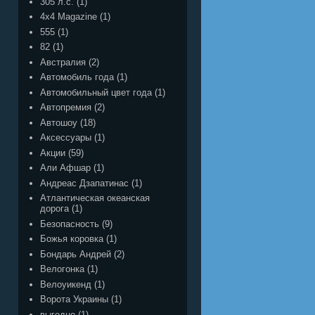
305 л.с.
(1)
4x4 Magazine
(1)
555
(1)
82
(1)
Австралия
(2)
Автомобиль года
(1)
Автомобильный цвет года
(1)
Автопремия
(2)
Автошоу
(18)
Аксессуары
(1)
Акции
(59)
Али Афшар
(1)
Андреас Дзапатинас
(1)
Атлантическая океанская
дорога
(1)
Безопасность
(9)
Божья коровка
(1)
Бондарь Андрей
(2)
Велогонка
(1)
Велоуикенд
(1)
Ворота Украины
(1)
выгодно
(1)