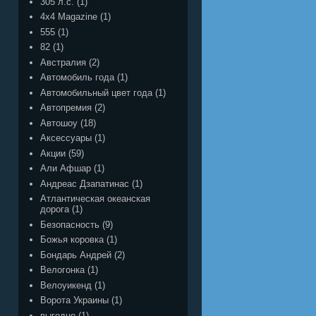
305 л.с.
(1)
4x4 Magazine
(1)
555
(1)
82
(1)
Австралия
(2)
Автомобиль года
(1)
Автомобильный цвет года
(1)
Автопремия
(2)
Автошоу
(18)
Аксессуары
(1)
Акции
(59)
Али Афшар
(1)
Андреас Дзапатинас
(1)
Атлантическая океанская
дорога
(1)
Безопасность
(9)
Божья коровка
(1)
Бондарь Андрей
(2)
Велогонка
(1)
Велоуикенд
(1)
Ворота Украины
(1)
выгодно
(1)