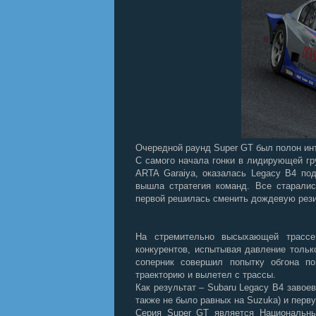
Очередной раунд Super GT был полон ин
С самого начала гонки в лидирующей гр
ARTA Garaiya, оказалась Legacy B4 по
вышла стратегия команд. Все старалис
первой решилась сменить дождевую рези
На стремительно высыхающей трассе
конкурентов, испытывая давление тольк
соперник совершил попытку обгона п
траекторию и вылетел с трассы.
Как результат – Subaru Legacy B4 завое
также не было равных на Suzuka) и перву
Серия Super GT является Национальны