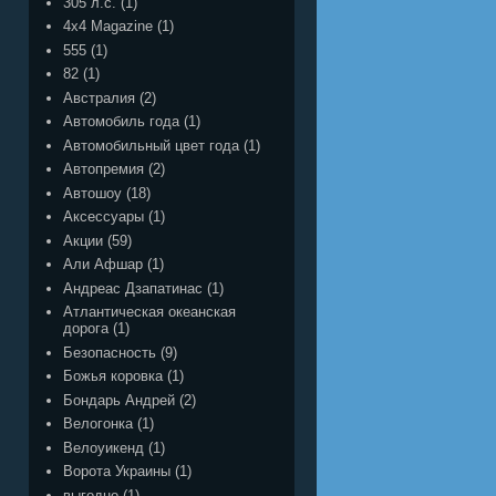
305 л.с.
(1)
4x4 Magazine
(1)
555
(1)
82
(1)
Австралия
(2)
Автомобиль года
(1)
Автомобильный цвет года
(1)
Автопремия
(2)
Автошоу
(18)
Аксессуары
(1)
Акции
(59)
Али Афшар
(1)
Андреас Дзапатинас
(1)
Атлантическая океанская
дорога
(1)
Безопасность
(9)
Божья коровка
(1)
Бондарь Андрей
(2)
Велогонка
(1)
Велоуикенд
(1)
Ворота Украины
(1)
выгодно
(1)