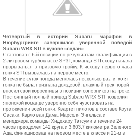
Четвертый в истории Subaru марафон в
Нюрбургринге завершился уверенной победой
Subaru WRX STI в кузове «седан».
Стартовав с 6-й позиции по результатам квалификации в
2-литровом турбоклассе SP3T, команда STI сходу начала
прорываться в призовую тройку. К исходу первого часа
гонки STI вырвалась на первое место.
В течение суток погода менялась несколько раз, и, хотя
гонка не была признана дождевой, влажный трек порой
вносил свои коррективы в позиции соперников на треке.
Постоянный полный привод Subaru WRX STI позволил
японской команде уверенно себя чувствовать на
протяжении всей гонки. Квартет пилотов в составе Коута
Сасаки, Карло ван Дама, Марселя Энгельса и
менеджера команды Хидехару Татсуми в течение 24
часов преодолел 142 круга и 3 603,7 километра Зеленого
Ада, финишировав на первом месте в классе и 21-м в