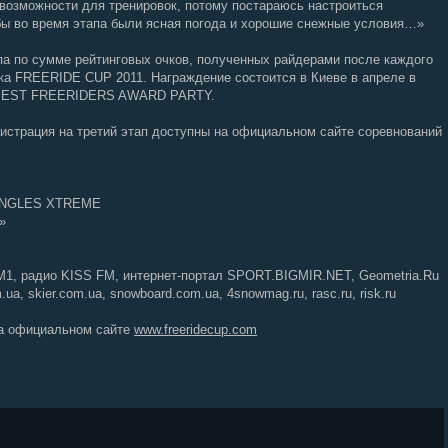
 возможности для тренировок, потому постараюсь настроиться
бы во время этапа были ясная погода и хорошие снежные условия…»
па по сумме рейтинговых очков, полученных райдерами после каждого
ка FREERIDE CUP 2011. Награждение состоится в Киеве в апреле в
и BEST FREERIDERS AWARD PARTY.
егистрация на третий этап доступны на официальном сайте соревнований
NGLES XTREME
»
1, радио KISS FM, интернет-портал SPORT.BIGMIR.NET, Geometria.Ru
ua, skier.com.ua, snowboard.com.ua, 4snowmag.ru, rasc.ru, risk.ru
на официальном сайте
www.freeridecup.com