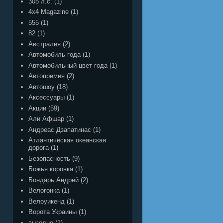
305 л.с.
(1)
4x4 Magazine
(1)
555
(1)
82
(1)
Австралия
(2)
Автомобиль года
(1)
Автомобильный цвет года
(1)
Автопремия
(2)
Автошоу
(18)
Аксессуары
(1)
Акции
(59)
Али Афшар
(1)
Андреас Дзапатинас
(1)
Атлантическая океанская
дорога
(1)
Безопасность
(9)
Божья коровка
(1)
Бондарь Андрей
(2)
Велогонка
(1)
Велоуикенд
(1)
Ворота Украины
(1)
выгодно
(1)