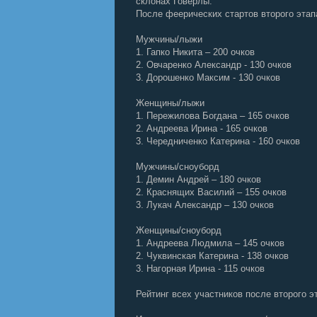
склонах Говерлы.
После феерических стартов второго этап
Мужчины/лыжи
1. Гапко Никита – 200 очков
2. Овчаренко Александр - 130 очков
3. Дорошенко Максим - 130 очков
Женщины/лыжи
1. Пережилова Богдана – 165 очков
2. Андреева Ирина - 165 очков
3. Чередниченко Катерина - 160 очков
Мужчины/сноуборд
1. Демин Андрей – 180 очков
2. Краснящих Василий – 155 очков
3. Лукач Александр – 130 очков
Женщины/сноуборд
1. Андреева Людмила – 145 очков
2. Чуквинская Катерина - 138 очков
3. Нагорная Ирина - 115 очков
Рейтинг всех участников после второго э