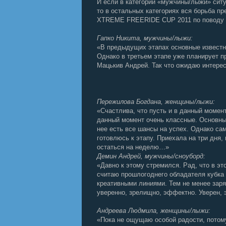
И если в категории «мужчины/лыжи» ситу
то в остальных категориях вся борьба п
XTREME FREERIDE CUP 2011 по поводу о
Гапко Никита, мужчины/лыжи:
«В предыдущих этапах основные известн
Однако в третьем этапе уже планирует 
Мацькив Андрей. Так что ожидаю интер
Пережилова Богдана, женщины/лыжи:
«Счастлива, что пусть и в данный момент
данный момент очень классные. Основны
нее есть все шансы на успех. Однако са
готовлюсь к этапу. Приехала на три дня,
остаться на неделю…»
Демин Андрей, мужчины/сноуборд:
«Давно к этому стремился. Рад, что в э
считаю прошлогоднего обладателя кубка 
креативными линиями. Тем не менее заря
уверенно, зрелищно, эффектно. Уверен, 
Андреева Людмила, женщины/лыжи:
«Пока не ощущаю особой радости, потому