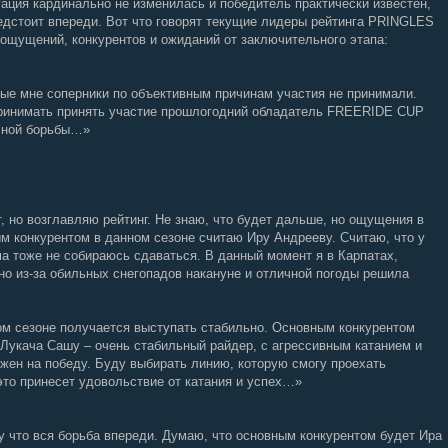
ация кардинально не изменилась и победитель практически известен,
редстоит впереди. Вот что говорят текущие лидеры рейтинга PRINGLES
щущений, конкурентов и ожиданий от заключительного этапа:
ые мне соперники по объективным причинам участия не принимали.
принимать принять участие прошлогодний обладатель FREERIDE CUP
есной борьбы…»
, но возглавляю рейтинг. Не знаю, что будет дальше, но ощущения в
м конкурентом в данном сезоне считаю Иру Андрееву. Считаю, что у
ма тоже не собираюсь сдаваться. В данный момент я в Карпатах,
 но из-за обильных снегопадов накануне и отличной погоды решила
том сезоне получается выступать стабильно. Основным конкурентом
Лукача Сашу – очень стабильный райдер, с агрессивным катанием и
жен на победу. Буду выбирать линию, которую смогу проехать
это принесет удовольствие от катания и успех…»
 что вся борьба впереди. Думаю, что основным конкурентом будет Ира