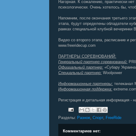
Нагорная. К сожалению, практически нет
психологически. Очень хотелось бы, что
Напомним, после окончания третьего эта
этапа, будут определены обладатели куб
рамках специальной клубной вечеринк
Видео со второго этапа, расписание и р
www.freeridecup.com
ПАРТНЕРЫ СОРЕВНОВАНИЙ:
Генеральный партнер соревнований:
PRI
Официальный партнер:
«Субару Украина
Специальный партнер:
Woolpower
Информационные партнеры:
телеканал М
Информационная поддержка:
extreme.com.
Регистрация и детальная информация - 
Разделы:
Разное
,
Спорт
,
FreeRide
Комментариев нет: